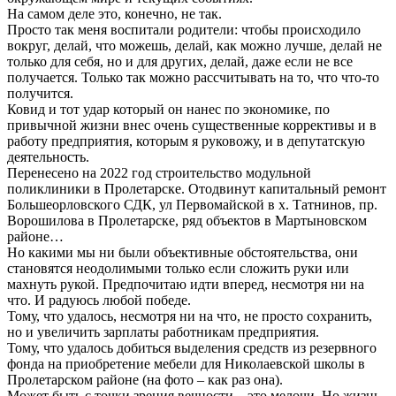
На самом деле это, конечно, не так.
Просто так меня воспитали родители: чтобы происходило
вокруг, делай, что можешь, делай, как можно лучше, делай не
только для себя, но и для других, делай, даже если не все
получается. Только так можно рассчитывать на то, что что-то
получится.
Ковид и тот удар который он нанес по экономике, по
привычной жизни внес очень существенные коррективы и в
работу предприятия, которым я руковожу, и в депутатскую
деятельность.
Перенесено на 2022 год строительство модульной
поликлиники в Пролетарске. Отодвинут капитальный ремонт
Большеорловского СДК, ул Первомайской в х. Татнинов, пр.
Ворошилова в Пролетарске, ряд объектов в Мартыновском
районе…
Но какими мы ни были объективные обстоятельства, они
становятся неодолимыми только если сложить руки или
махнуть рукой. Предпочитаю идти вперед, несмотря ни на
что. И радуюсь любой победе.
Тому, что удалось, несмотря ни на что, не просто сохранить,
но и увеличить зарплаты работникам предприятия.
Тому, что удалось добиться выделения средств из резервного
фонда на приобретение мебели для Николаевской школы в
Пролетарском районе (на фото – как раз она).
Может быть с точки зрения вечности – это мелочи. Но жизнь