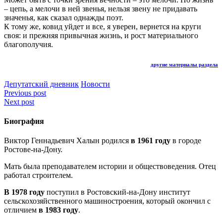
– цепь, а мелочи в ней звенья, нельзя звену не придавать
значенья, как сказал однажды поэт.
К тому же, ковид уйдет и все, я уверен, вернется на круги
своя: и прежняя привычная жизнь, и рост материального
благополучия.
другие материалы раздела
Депутатский дневник
Новости
Навигация
Previous post
Next post
по
записям
Биография
Виктор Геннадьевич Халын родился
в 1961 году
в городе
Ростове-на-Дону.
Мать была преподавателем истории и обществоведения. Отец
работал строителем.
В 1978 году
поступил в Ростовский-на-Дону институт
сельскохозяйственного машиностроения, который окончил с
отличием
в 1983 году
.