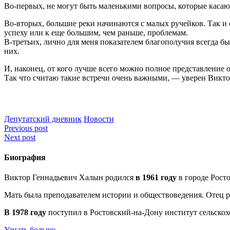
Во-первых, не могут быть маленькими вопросы, которые касаю
Во-вторых, большие реки начинаются с малых ручейков. Так и
успеху или к еще большим, чем раньше, проблемам.
В-третьих, лично для меня показателем благополучия всегда бы
них.
И, наконец, от кого лучше всего можно полное представление о 
Так что считаю такие встречи очень важными, — уверен Викт
Депутатский дневник
Новости
Навигация
Previous post
Next post
по
записям
Биография
Виктор Геннадьевич Халын родился
в 1961 году
в городе Росто
Мать была преподавателем истории и обществоведения. Отец р
В 1978 году
поступил в Ростовский-на-Дону институт сельско
Узнать больше