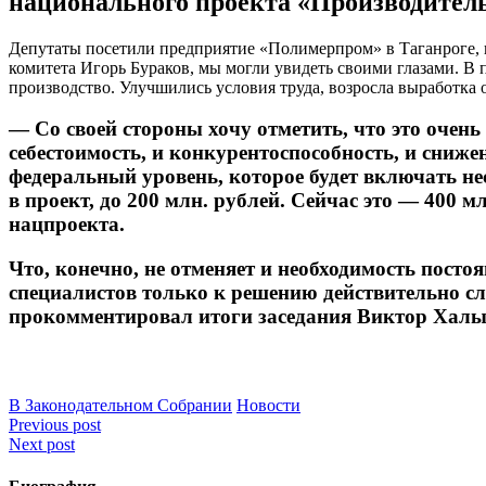
национального проекта «Производитель
Депутаты посетили предприятие «Полимерпром» в Таганроге, кс
комитета Игорь Бураков, мы могли увидеть своими глазами. В 
производство. Улучшились условия труда, возросла выработка 
— Со своей стороны хочу отметить, что это очен
себестоимость, и конкурентоспособность, и сниж
федеральный уровень, которое будет включать не
в проект, до 200 млн. рублей. Сейчас это — 400
нацпроекта.
Что, конечно, не отменяет и необходимость пост
специалистов только к решению действительно сло
прокомментировал итоги заседания Виктор Халы
В Законодательном Собрании
Новости
Навигация
Previous post
Next post
по