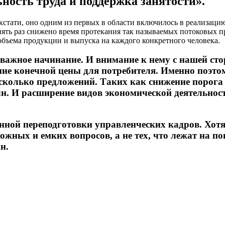
ность труда и поддержка занятости».
тати, оно одним из первых в области включилось в реализацию э
пять раз снижено время протекания так называемых потоковых п
объема продукции и выпуска на каждого конкретного человека.
ь важное начинание. И внимание к нему с нашей ст
ение конечной цены для потребителя. Именно поэто
сколько предложений. Таких как снижение порога
 млн. И расширение видов экономической деятельно
оянной переподготовки управленческих кадров. Хот
жных и емких вопросов, а не тех, что лежат на п
н.