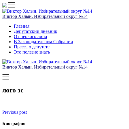
Skip
to
content
Виктор Халын. Избирательный округ №14
Главная
Депутатский дневник
От первого лица
В Законодательном Собрании
Пресса о депутате
Это полезно знать
Виктор Халын. Избирательный округ №14
лого зс
Навигация
Previous post
по
Биография
записям