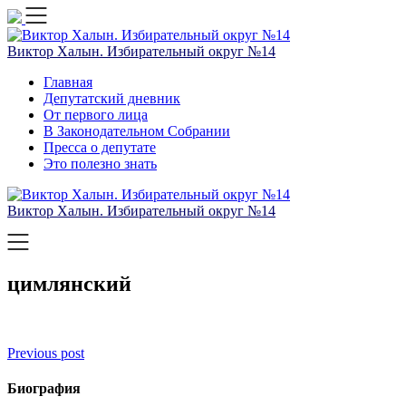
Skip
to
content
Виктор Халын. Избирательный округ №14
Главная
Депутатский дневник
От первого лица
В Законодательном Собрании
Пресса о депутате
Это полезно знать
Виктор Халын. Избирательный округ №14
цимлянский
Навигация
Previous post
по
Биография
записям