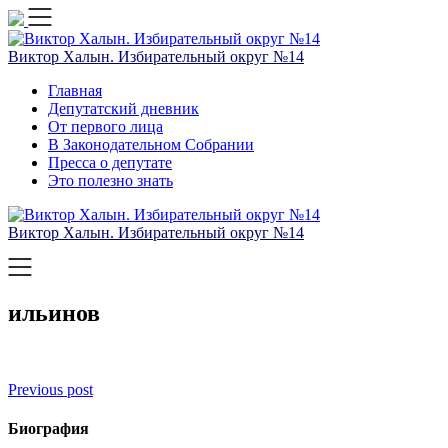
Skip
to
content
Виктор Халын. Избирательный округ №14
Главная
Депутатский дневник
От первого лица
В Законодательном Собрании
Пресса о депутате
Это полезно знать
Виктор Халын. Избирательный округ №14
ильинов
Навигация
Previous post
по
Биография
записям