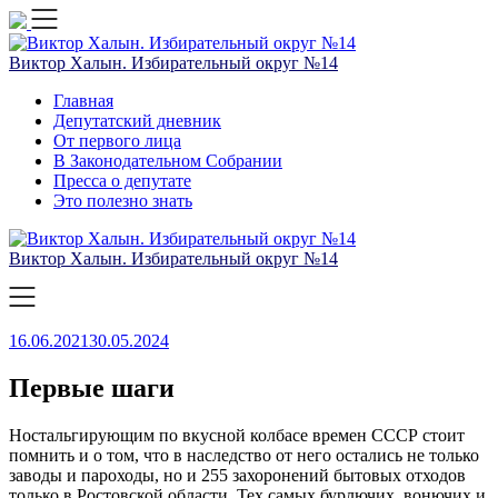
Skip
to
content
Виктор Халын. Избирательный округ №14
Главная
Депутатский дневник
От первого лица
В Законодательном Собрании
Пресса о депутате
Это полезно знать
Виктор Халын. Избирательный округ №14
16.06.2021
30.05.2024
Первые шаги
Ностальгирующим по вкусной колбасе времен СССР стоит
помнить и о том, что в наследство от него остались не только
заводы и пароходы, но и 255 захоронений бытовых отходов
только в Ростовской области. Тех самых бурлючих, вонючих и