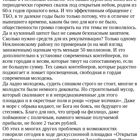
периодически горючих свалок под открытым небом, родом из
60-х годов прошлого века. И что эффективным обращение с
ТБО, в те далекие годы было только потому, что в отличие от
нынешнего времени, каким бы оно для кого не было,
общественности громко говорить на эти темы не позволялось.
Да и кухонный шепот был не самым безопасным занятием.
Сколько нужно средств для их рекультивации? Только одному
Неклиновскому району по примерным (и на мой взгляд
заниженным) оценкам чуть меньше 50 миллионов. И это
дополнительно к установке современных контейнеров, по
всем городам и весям, которые тянут на сопоставимую, если
не большую сумму. Тех самых контейнеров, которые радостно
поджигает и ломает просвещенная, свободная и гордая
современная молодежь.
Да ладно молодежь, судить слишком строго не стоит, многие в
молодости были немного диковаты. Но строительный мусор,
который сваливают и в непредназначенные для этого
площадки и в окрестные поля и рощи «серые возчики». Даже
в море с обрыва кидают, не Бога ни боясь, ни будущего не
стесняясь. Благо для них, что штраф на физлицо, даже
пойманное с поличным, намного меньше получаемой
прибыли, не более 2 тысяч рублей.
Об этих и многих других проблемах и возможностях
говорили сегодня в ходе дискуссионной площадки «Открытая
трибуна», организованной областным Заксобранием. Вопрос