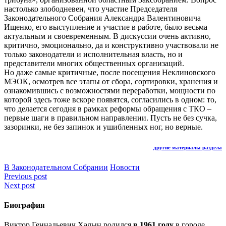
настолько злободневен, что участие Председателя
Законодательного Собрания Александра Валентиновича
Ищенко, его выступление и участие в работе, было весьма
актуальным и своевременным. В дискуссии очень активно,
критично, эмоционально, да и конструктивно участвовали не
только законодатели и исполнительная власть, но и
представители многих общественных организаций.
Но даже самые критичные, после посещения Неклиновского
МЭОК, осмотрев все этапы от сбора, сортировки, хранения и
ознакомившись с возможностями переработки, мощности по
которой здесь тоже вскоре появятся, согласились в одном: то,
что делается сегодня в рамках реформы обращения с ТКО –
первые шаги в правильном направлении. Пусть не без сучка,
зазоринки, не без запинок и ушибленных ног, но верные.
другие материалы раздела
В Законодательном Собрании
Новости
Навигация
Previous post
Next post
по
записям
Биография
Виктор Геннадьевич Халын родился
в 1961 году
в городе